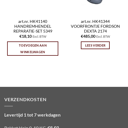
art.nr. HK41140
art.nr. HK41344
HANDREMHENDEL
VOORFRONTJE FORDSON
REPARATIE-SET 5349
DEXTA 2174
€
18,10
€
485,00
Excl. BTW
Excl. BTW
TOEVOEGEN AAN
LEES VERDER
WINKELWAGEN
VERZENDKOSTEN
Levertijd 1 tot 7 werkdagen
Pakket klein 0-10 KG
€8,50