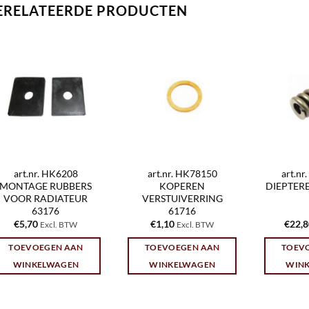
ERELATEERDE PRODUCTEN
art.nr. HK6208
art.nr. HK78150
art.n
MONTAGE RUBBERS
KOPEREN
DIEPTER
VOOR RADIATEUR
VERSTUIVERRING
63176
61716
€
5,70
€
1,10
€
22,
Excl. BTW
Excl. BTW
TOEVOEGEN AAN
TOEVOEGEN AAN
TOEV
WINKELWAGEN
WINKELWAGEN
WIN