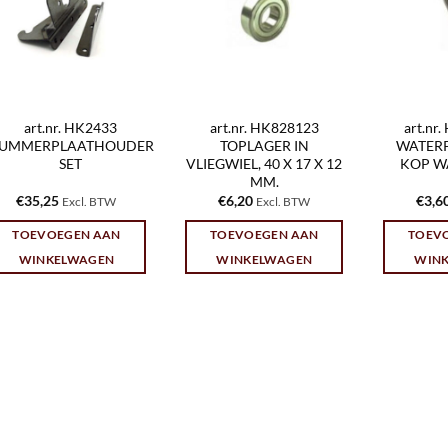
art.nr. HK2433
art.nr. HK828123
art.nr
UMMERPLAATHOUDER
TOPLAGER IN
WATER
SET
VLIEGWIEL, 40 X 17 X 12
KOP W
MM.
€
35,25
€
6,20
€
3,6
Excl. BTW
Excl. BTW
TOEVOEGEN AAN
TOEVOEGEN AAN
TOEV
WINKELWAGEN
WINKELWAGEN
WIN