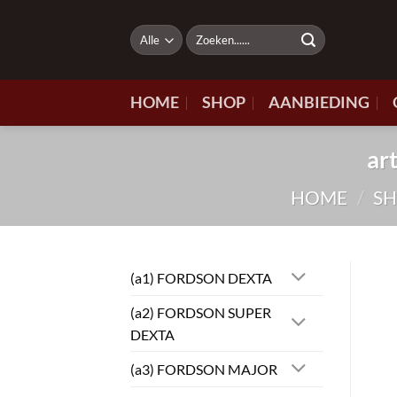
Ga
naar
Zoeken
naar:
inhoud
HOME
SHOP
AANBIEDING
ar
HOME
/
S
(a1) FORDSON DEXTA
(a2) FORDSON SUPER
DEXTA
(a3) FORDSON MAJOR