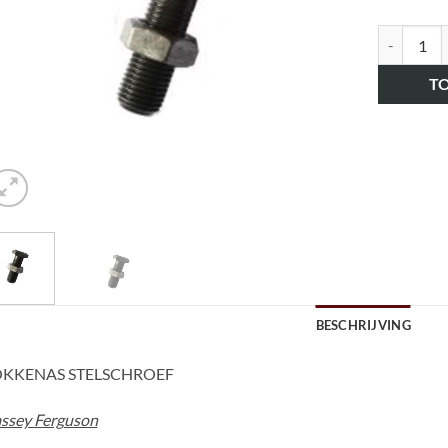
art.nr. H
T
BESCHRIJVING
KKENAS STELSCHROEF
ssey Ferguson