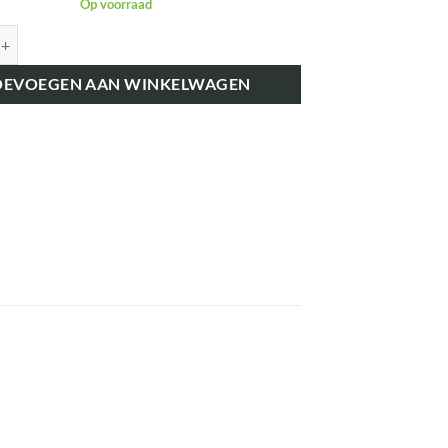
Op voorraad
K7502 NOKKENAS STELSCHROEF aantal
OEVOEGEN AAN WINKELWAGEN