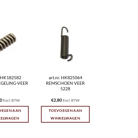
r. HK182582
art.nr. HK825064
EGELING-VEER
REMSCHOEN VEER
5228
80
€
2,80
Excl. BTW
Excl. BTW
OEGEN AAN
TOEVOEGEN AAN
KELWAGEN
WINKELWAGEN