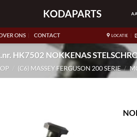
KODAPARTS
A
OVER ONS
CONTACT
LOCATIE
t.nr. HK7502 NOKKENAS STELSCHR
HOP
/
(C6) MASSEY FERGUSON 200 SERIE
/
M
NO