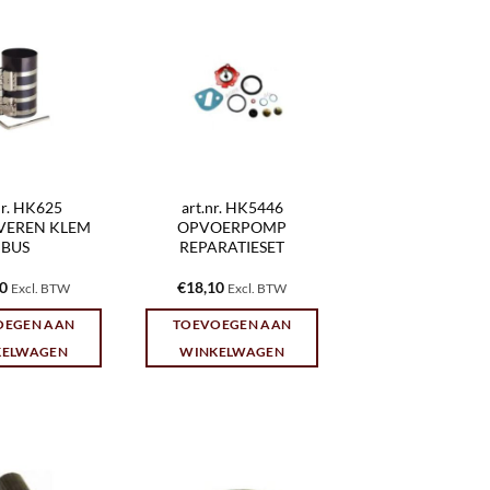
nr. HK625
art.nr. HK5446
VEREN KLEM
OPVOERPOMP
BUS
REPARATIESET
60
€
18,10
Excl. BTW
Excl. BTW
OEGEN AAN
TOEVOEGEN AAN
KELWAGEN
WINKELWAGEN