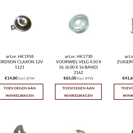
art.nr. HK1958
art.nr. HK1730
art.
ORDSON CLAXON 12V
VOORWIEL VELG 4.50 X
ZUIGER
5121
16. (6.00 X 16 BAND)
2162
€
14,80
€
65,00
€
41,
Excl. BTW
Excl. BTW
TOEVOEGEN AAN
TOEVOEGEN AAN
TOEV
WINKELWAGEN
WINKELWAGEN
WIN