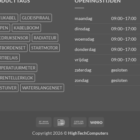
ODUCTTAGS
OPENINGSTIJDEN
CUKABEL
GLOEISPIRAAL
maandag
09:00–17:00
FPEN
KABELBOOM
dinsdag
09:00–17:00
EDRUKSENSOR
RADIATEUR
woensdag
09:00–17:00
TBORDENSET
STARTMOTOR
donderdag
09:00–17:00
RTRELAIS
vrijdag
09:00–17:00
MPERATUURMETER
zaterdag
gesloten
RENTELLERKLOK
zondag
gesloten
STUIVER
WATERSLANGENSET
Bank
IDeal
Cash
Wero
Transfer
On
Copyright 2026 ©
HighTechComputers
Delivery