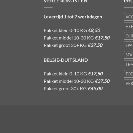
VERZENDKOSTEN
PR
Levertijd 1 tot 7 werkdagen
AC
HE
Pakket klein 0-10 KG
€8,50
OLI
Pakket middel 10-30 KG
€17,50
Pakket groot 30+ KG
€37,50
SPA
STA
BELGIE-DUITSLAND
TE
Pakket klein 0-10 KG
€17,50
TOE
Pakket middel 10-30 KG
€37,50
VER
Pakket groot 30+ KG
€65,00