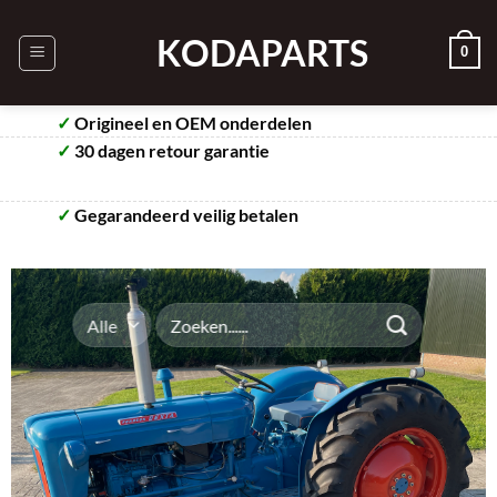
Ga
naar
KODAPARTS
0
inhoud
✓
Origineel en OEM onderdelen
✓
30 dagen retour garantie
✓
Gegarandeerd veilig betalen
Zoeken
naar: